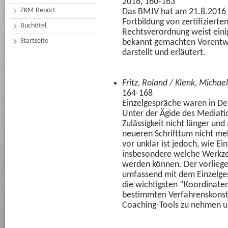
2016, 160-163
ZKM-Report
Das BMJV hat am 21.8.2016 
Fortbildung von zertifiziert
Buchtitel
Rechtsverordnung weist ein
Startseite
bekannt gemachten Vorentwu
darstellt und erläutert.
Fritz, Roland / Klenk, Michael
164-168
Einzelgespräche waren in Deu
Unter der Ägide des Mediation
Zulässigkeit nicht länger und
neueren Schrifttum nicht me
vor unklar ist jedoch, wie E
insbesondere welche Werkzeu
werden können. Der vorliegen
umfassend mit dem Einzelges
die wichtigsten “Koordinaten“
bestimmten Verfahrenskonstel
Coaching-Tools zu nehmen und