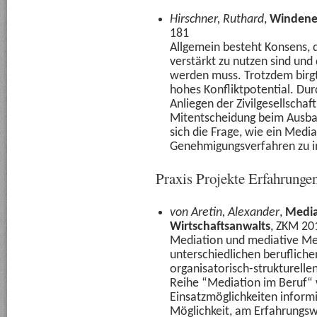
Hirschner, Ruthard
,
Windene
181
Allgemein besteht Konsens, 
verstärkt zu nutzen sind u
werden muss. Trotzdem birgt
hohes Konfliktpotential. Du
Anliegen der Zivilgesellschaft
Mitentscheidung beim Ausbau
sich die Frage, wie ein Medi
Genehmigungsverfahren zu i
Praxis Projekte Erfahrunge
von Aretin, Alexander
,
Media
Wirtschaftsanwalts
, ZKM 20
Mediation und mediative Me
unterschiedlichen berufliche
organisatorisch-strukturell
Reihe “Mediation im Beruf“ wi
Einsatzmöglichkeiten informi
Möglichkeit, am Erfahrungsw