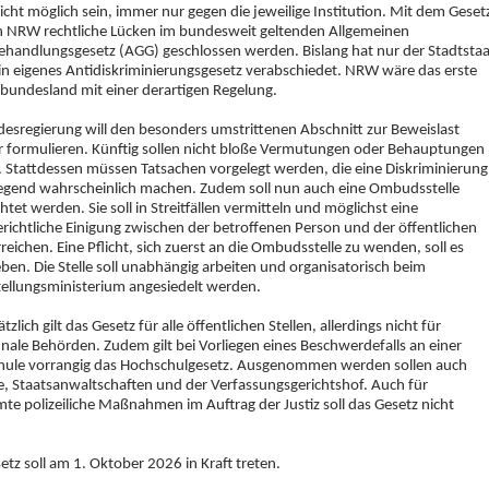
nicht möglich sein, immer nur gegen die jeweilige Institution. Mit dem Geset
in NRW rechtliche Lücken im bundesweit geltenden Allgemeinen
ehandlungsgesetz (AGG) geschlossen werden. Bislang hat nur der Stadtstaa
ein eigenes Antidiskriminierungsgesetz verabschiedet. NRW wäre das erste
bundesland mit einer derartigen Regelung.
desregierung will den besonders umstrittenen Abschnitt zur Beweislast
 formulieren. Künftig sollen nicht bloße Vermutungen oder Behauptungen
. Stattdessen müssen Tatsachen vorgelegt werden, die eine Diskriminierung
gend wahrscheinlich machen. Zudem soll nun auch eine Ombudsstelle
htet werden. Sie soll in Streitfällen vermitteln und möglichst eine
richtliche Einigung zwischen der betroffenen Person und der öffentlichen
rreichen. Eine Pflicht, sich zuerst an die Ombudsstelle zu wenden, soll es
eben. Die Stelle soll unabhängig arbeiten und organisatorisch beim
tellungsministerium angesiedelt werden.
zlich gilt das Gesetz für alle öffentlichen Stellen, allerdings nicht für
le Behörden. Zudem gilt bei Vorliegen eines Beschwerdefalls an einer
hule vorrangig das Hochschulgesetz. Ausgenommen werden sollen auch
e, Staatsanwaltschaften und der Verfassungsgerichtshof. Auch für
te polizeiliche Maßnahmen im Auftrag der Justiz soll das Gesetz nicht
etz soll am 1. Oktober 2026 in Kraft treten.