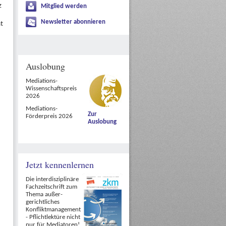
z
Mitglied werden
Newsletter abonnieren
t
Auslobung
Mediations-
Wissenschaftspreis
2026
Mediations-
Zur
Förderpreis 2026
Auslobung
Jetzt kennenlernen
Die interdisziplinäre
Fachzeitschrift zum
Thema außer-
gerichtliches
Konfliktmanagement
- Pflichtlektüre nicht
nur für Mediatoren!