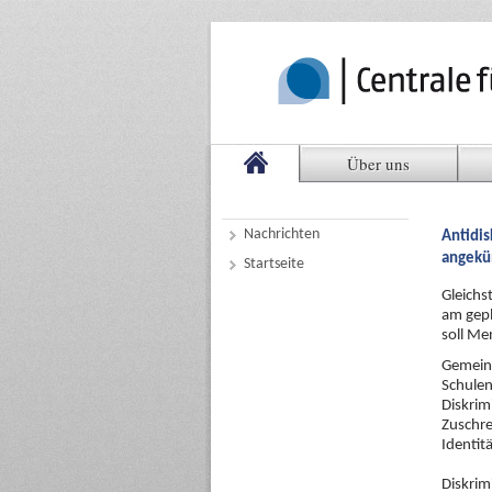
Über uns
Nachrichten
Antidi
angekü
Startseite
Gleichs
am gepl
soll Me
Gemeint
Schulen
Diskrim
Zuschre
Identit
Diskrim